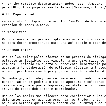
> For the complete documentation index, see [llms.txt](
page URLs; this page is available as [Markdown](https:/
# 18. Mapa de red

<mark style="background-color:blue;">**Tipo de herramie
creación de redes.</mark>

**Propósito**

Proporcionar a las partes implicadas un análisis visual
se consideran importantes para una aplicación eficaz de
**Razonamiento**

Uno de los principales efectos de un proceso de diálogo
estructuras flexibles que vinculan a una diversidad de 
comunes. Teniendo en cuenta su creciente importancia pa
aportan a la elaboración de políticas públicas a través
abordar problemas complejos y garantizar la viabilidad 
Sin embargo, el trabajo en red requiere un cambio de me
concentración de poder a otras de apertura y colaboraci
jerárquicos, pero puede lograrse, no obstante, concienc
través de redes debidamente coordinadas.

Uno de los medios más eficaces para concienciar a los c
diferentes actores que conforman la red (nodos) y la fr
aquellos actores que todavía operan con un enfoque de "