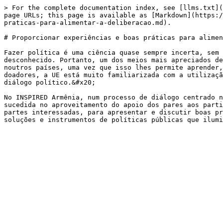
> For the complete documentation index, see [llms.txt](
page URLs; this page is available as [Markdown](https:/
praticas-para-alimentar-a-deliberacao.md).

# Proporcionar experiências e boas práticas para alimen
Fazer política é uma ciência quase sempre incerta, sem 
desconhecido. Portanto, um dos meios mais apreciados de
noutros países, uma vez que isso lhes permite aprender,
doadores, a UE está muito familiarizada com a utilizaçã
diálogo político.&#x20;

No INSPIRED Armênia, num processo de diálogo centrado n
sucedida no aproveitamento do apoio dos pares aos parti
partes interessadas, para apresentar e discutir boas pr