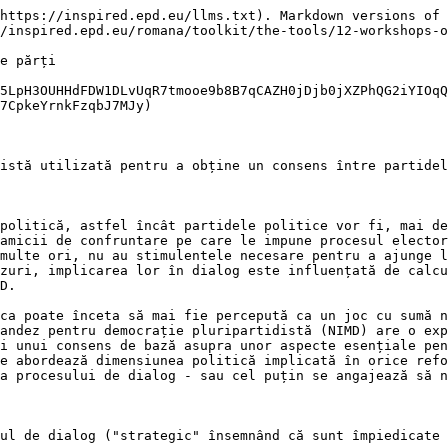
https://inspired.epd.eu/llms.txt). Markdown versions of 
/inspired.epd.eu/romana/toolkit/the-tools/12-workshops-o
e părți

5LpH3OUHHdFDW1DLvUqR7tmooe9b8B7qCAZH0jDjb0jXZPhQG2iYIOqQ
7CpkeYrnkFzqbJ7MJy)

istă utilizată pentru a obține un consens între partidel
politică, astfel încât partidele politice vor fi, mai de
amicii de confruntare pe care le impune procesul elector
multe ori, nu au stimulentele necesare pentru a ajunge l
zuri, implicarea lor în dialog este influențată de calcu
D.

ca poate înceta să mai fie percepută ca un joc cu sumă n
andez pentru democrație pluripartidistă (NIMD) are o exp
i unui consens de bază asupra unor aspecte esențiale pen
e abordează dimensiunea politică implicată în orice refo
a procesului de dialog - sau cel puțin se angajează să n
ul de dialog ("strategic" însemnând că sunt împiedicate 