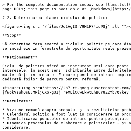
> For the complete documentation index, see [llms.txt](
page URLs; this page is available as [Markdown](https:/
# 2. Determinarea etapei ciclului de politici

<figure><img src="/files/Jo1AgI3rV9M1F74iqP8j" alt=""><
**Scop**

Să determine faza exactă a ciclului politic pe care dia
se încadreze în ferestrele de oportunitate reale prezen
**Raționament**

Ciclul de politici oferă un instrument util care poate 
interesele. În acest sens, schimbările între diferitele
multe părți interesate. Fiecare punct de intrare implic
dedicată foilor de parcurs pentru reformă.

<figure><img src="https://lh7-rt.googleusercontent.com
jfWokVsuhQsEJMPijCXS-g3IjTreXLiCuwLkwtLhB6r8Z2Yb7Q?key=
**Rezultate**

* Viziune comună asupra scopului și a rezultatelor prob
* Calendarul politic a fost luat în considerare în proc
* Identificarea punctelor de intrare pentru potențiale 
* Dinamica procesului de elaborare a politicilor - și a