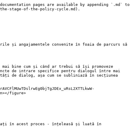
documentation pages are available by appending `.md` to 
the-stage-of-the-policy-cycle.md).

rile și angajamentele convenite în foaia de parcurs să 
 mai bine cum și când ar trebui să își promoveze 
ncte de intrare specifice pentru dialogul între mai 
tăți de dialog, așa cum se subliniază în secțiunea 
rAVCFlMUwTDslrwEg0bjTgJDEx_uRsL2XTTLkwW-
n></figure>

ați în acest proces - înțeleasă și luată în 