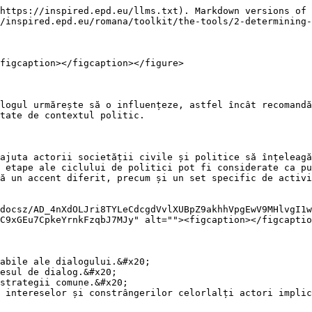
https://inspired.epd.eu/llms.txt). Markdown versions of 
/inspired.epd.eu/romana/toolkit/the-tools/2-determining-
figcaption></figcaption></figure>

logul urmărește să o influențeze, astfel încât recomandă
tate de contextul politic.

ajuta actorii societății civile și politice să înțeleagă
 etape ale ciclului de politici pot fi considerate ca pu
ă un accent diferit, precum și un set specific de activi
/docsz/AD_4nXdOLJri8TYLeCdcgdVvlXUBpZ9akhhVpgEwV9MHlvgI1w
C9xGEu7CpkeYrnkFzqbJ7MJy" alt=""><figcaption></figcaptio
abile ale dialogului.&#x20;

esul de dialog.&#x20;

strategii comune.&#x20;

 intereselor și constrângerilor celorlalți actori implic