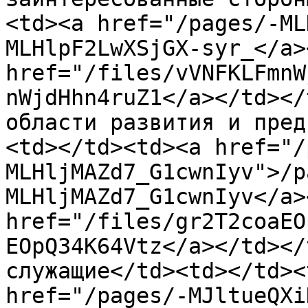
<td><a href="/pages/-ML
MLHlpF2LwXSjGX-syr_</a>
href="/files/vVNFKLFmnW
nWjdHhn4ruZ1</a></td></
области развития и пред
<td></td><td><a href="/
MLHljMAZd7_G1cwnIyv">/p
MLHljMAZd7_G1cwnIyv</a>
href="/files/gr2T2coaEO
EOpQ34K64Vtz</a></td></
служащие</td><td></td><
href="/pages/-MJltueQXi