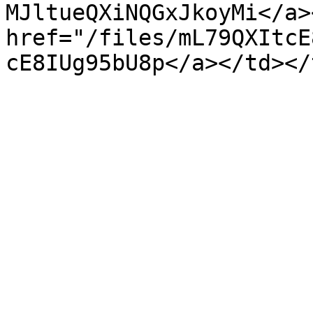
MJltueQXiNQGxJkoyMi</a>
href="/files/mL79QXItcE