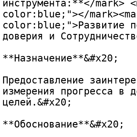
инструмента:**</mark> <
color:blue;"></mark><ma
color:blue;">Развитие п
доверия и Сотрудничеств
**Назначение**&#x20;

Предоставление заинтере
измерения прогресса в д
целей.&#x20;

**Обоснование**&#x20;
