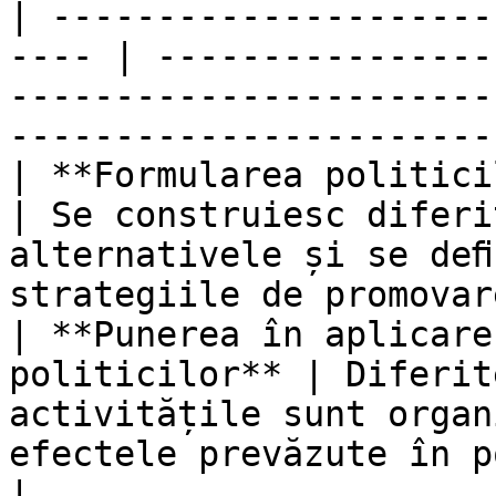
| ---------------------
---- | ----------------
-----------------------
-----------------------
| **Formularea politicilor**                 
| Se construiesc diferi
alternativele și se deﬁ
strategiile de promovar
| **Punerea în aplicare
politicilor** | Diferit
activitățile sunt organ
efectele prevăzute în politică.               
|
