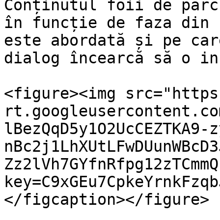
Conținutul foii de parc
în funcție de faza din 
este abordată și pe car
dialog încearcă să o in
<figure><img src="https
rt.googleusercontent.co
lBezQqD5y1O2UcCEZTKA9-z
nBc2j1LhXUtLFwDUunWBcD3
Zz2lVh7GYfnRfpg12zTCmmQ
key=C9xGEu7CpkeYrnkFzqb
</figcaption></figure>
