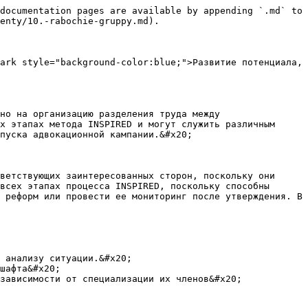
documentation pages are available by appending `.md` to 
enty/10.-rabochie-gruppy.md).

ark style="background-color:blue;">Развитие потенциала, 
но на организацию разделения труда между 
х этапах метода INSPIRED и могут служить различным 
пуска адвокационной кампании.&#x20;

ветствующих заинтересованных сторон, поскольку они 
всех этапах процесса INSPIRED, поскольку способны 
 реформ или провести ее мониторинг после утверждения. В 
 анализу ситуации.&#x20;

шафта&#x20;

зависимости от специализации их членов&#x20;
