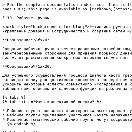
> For the complete documentation index, see [llms.txt](
page URLs; this page is available as [Markdown](https:/
# 10. Рабочие группы

<mark style="background-color:blue;">**тип инструмента:
Укрепление доверия и Сотрудничество и создание сетей.</
**Назначение**&#x20;

Создание рабочих групп отвечает различным потребностям,
заинтересованными сторонами для придания процессу динам
целям, от рассмотрения конкретных аспектов совместного 
**Обоснование**&#x20;

Для успешного осуществления процесса диалога часто треб
расчищают почву для достижения консенсуса посредством п
ускорить некоторые аспекты совместного исследования в х
таблице ниже описаны их ключевые функции на различных э
{% tabs %}

{% tab title="Фаза коллективной оценки" %}

* Рабочие группы позволяют заинтересованным сторонам лу
* Рабочие группы приглашают участников начать налаживат
* Различные тематические рабочие группы могут сосредото
  {% endtab %}
