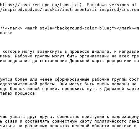
https://inspired.epd.eu/llms.txt). Markdown versions of 
/inspired.epd.eu/russkii/instrumentarii-inspired/instrum
**</mark> <mark style="background-color:blue;"></mark><m
mark>

 которые могут возникнуть в процессе диалога, и направле
изма. Рабочие группы могут быть организованы на всех тре
исследования до составления Дорожной карты реформ или за
уются более или менее сформированные рабочие группы соот
одготовительной работы. Они могут быть очень полезны на 
оде Коллективной оценки, проложить путь к Дорожной карте
тапах процесса.

чше узнать друг друга, совместно приступив к надлежащему
ь связи и составлять совместную карту политического ланд
читься на различных аспектах целевой области политики в 