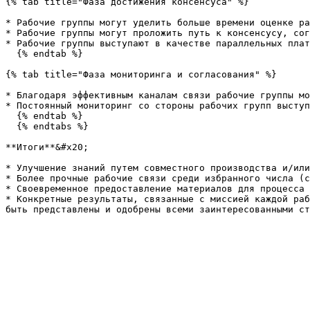
{% tab title="Фаза достижения консенсуса" %}

* Рабочие группы могут уделить больше времени оценке ра
* Рабочие группы могут проложить путь к консенсусу, сог
* Рабочие группы выступают в качестве параллельных плат
  {% endtab %}

{% tab title="Фаза мониторинга и согласования" %}

* Благодаря эффективным каналам связи рабочие группы мо
* Постоянный мониторинг со стороны рабочих групп выступ
  {% endtab %}

  {% endtabs %}

**Итоги**&#x20;

* Улучшение знаний путем совместного производства и/или
* Более прочные рабочие связи среди избранного числа (с
* Своевременное предоставление материалов для процесса 
* Конкретные результаты, связанные с миссией каждой раб