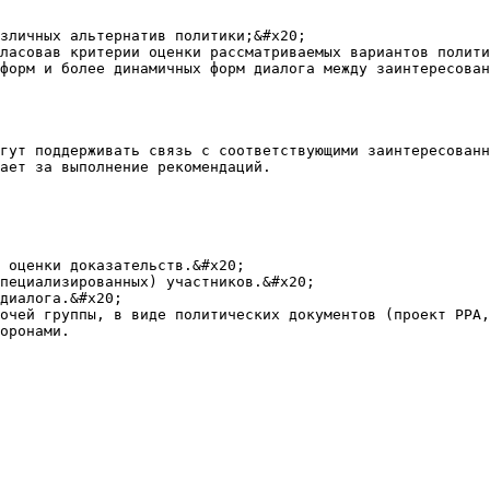
зличных альтернатив политики;&#x20;

ласовав критерии оценки рассматриваемых вариантов полити
форм и более динамичных форм диалога между заинтересован
гут поддерживать связь с соответствующими заинтересованн
ает за выполнение рекомендаций.

 оценки доказательств.&#x20;

пециализированных) участников.&#x20;

диалога.&#x20;

очей группы, в виде политических документов (проект PPA,