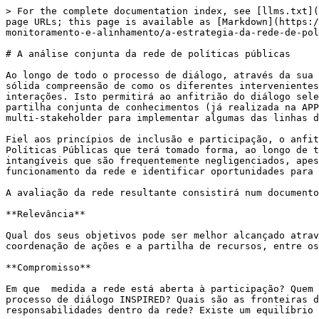
> For the complete documentation index, see [llms.txt](
page URLs; this page is available as [Markdown](https:/
monitoramento-e-alinhamento/a-estrategia-da-rede-de-pol
# A análise conjunta da rede de políticas públicas

Ao longo de todo o processo de diálogo, através da sua 
sólida compreensão de como os diferentes intervenientes
interações. Isto permitirá ao anfitrião do diálogo sele
partilha conjunta de conhecimentos (já realizada na APP
multi-stakeholder para implementar algumas das linhas d
Fiel aos princípios de inclusão e participação, o anfit
Políticas Públicas que terá tomado forma, ao longo de t
intangíveis que são frequentemente negligenciados, apes
funcionamento da rede e identificar oportunidades para 
A avaliação da rede resultante consistirá num documento
**Relevância**

Qual dos seus objetivos pode ser melhor alcançado atrav
coordenação de ações e a partilha de recursos, entre os
**Compromisso**

Em que  medida a rede está aberta à participação? Quem 
processo de diálogo INSPIRED? Quais são as fronteiras d
responsabilidades dentro da rede? Existe um equilíbrio 