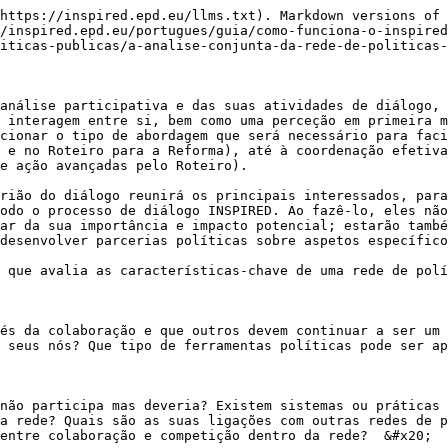
https://inspired.epd.eu/llms.txt). Markdown versions of 
/inspired.epd.eu/portugues/guia/como-funciona-o-inspired
iticas-publicas/a-analise-conjunta-da-rede-de-politicas-
análise participativa e das suas atividades de diálogo, 
 interagem entre si, bem como uma perceção em primeira m
cionar o tipo de abordagem que será necessário para faci
 e no Roteiro para a Reforma), até à coordenação efetiva
e ação avançadas pelo Roteiro).

rião do diálogo reunirá os principais interessados, para
odo o processo de diálogo INSPIRED. Ao fazê-lo, eles não
ar da sua importância e impacto potencial; estarão també
desenvolver parcerias políticas sobre aspetos específico
 que avalia as características-chave de uma rede de polí
és da colaboração e que outros devem continuar a ser um 
 seus nós? Que tipo de ferramentas políticas pode ser ap
não participa mas deveria? Existem sistemas ou práticas 
a rede? Quais são as suas ligações com outras redes de p
entre colaboração e competição dentro da rede?  &#x20;
