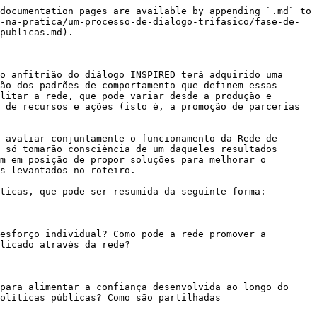
documentation pages are available by appending `.md` to 
-na-pratica/um-processo-de-dialogo-trifasico/fase-de-
publicas.md).

o anfitrião do diálogo INSPIRED terá adquirido uma 
ão dos padrões de comportamento que definem essas 
litar a rede, que pode variar desde a produção e 
 de recursos e ações (isto é, a promoção de parcerias 
 avaliar conjuntamente o funcionamento da Rede de 
 só tomarão consciência de um daqueles resultados 
m em posição de propor soluções para melhorar o 
s levantados no roteiro.

ticas, que pode ser resumida da seguinte forma:

esforço individual? Como pode a rede promover a 
licado através da rede?

para alimentar a confiança desenvolvida ao longo do 
olíticas públicas? Como são partilhadas 