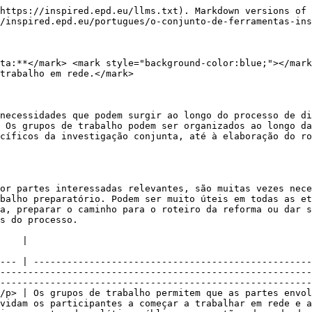
https://inspired.epd.eu/llms.txt). Markdown versions of 
/inspired.epd.eu/portugues/o-conjunto-de-ferramentas-ins
ta:**</mark> <mark style="background-color:blue;"></mark
trabalho em rede.</mark>

necessidades que podem surgir ao longo do processo de di
 Os grupos de trabalho podem ser organizados ao longo da
cíficos da investigação conjunta, até à elaboração do ro
or partes interessadas relevantes, são muitas vezes nece
balho preparatório. Podem ser muito úteis em todas as et
a, preparar o caminho para o roteiro da reforma ou dar s
s do processo.

                                        
--- | --------------------------------------------------
--------------------------------------------------------
--------------------------------------------------------
/p> | Os grupos de trabalho permitem que as partes envol
vidam os participantes a começar a trabalhar em rede e a