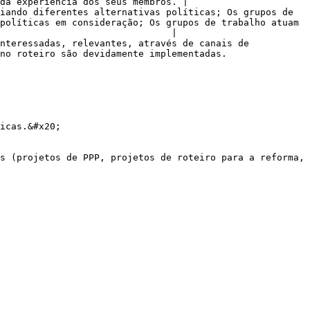
da experiência dos seus membros. |

iando diferentes alternativas políticas; Os grupos de 
políticas em consideração; Os grupos de trabalho atuam 
                               |

nteressadas, relevantes, através de canais de 
                                                                                      
icas.&#x20;

s (projetos de PPP, projetos de roteiro para a reforma, 