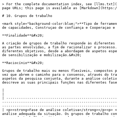
> For the complete documentation index, see [llms.txt](
page URLs; this page is available as [Markdown](https:/
# 10. Grupos de trabalho

<mark style="background-color:blue;">**Tipo de ferramen
de capacidades, Construçao de confiança e Cooperaçao e 
**Finalidade**&#x20;

A criação de grupos de trabalho responde às diferentes 
as partes envolvidas, a fim de racionalizar o processo.
diferentes objetivos, desde a abordagem de aspetos espe
de sensibilização e mobilização.&#x20;

**Raciocínio**&#x20;

Grupos de trabalho mais ou menos flexíveis, compostos p
vez que abrem o caminho para o consenso, através do tra
aspetos da pesquisa conjunta, durante a análise coletiv
descreve as suas principais funções nas diferentes fase
|                                                          |                                                                                                                                                                                                                                                                                                                                                                                     
|

| -----------------------------------------------------
-------------------------------------------------------
-------------------------------------------------------
| <p><strong>Fase de análise coletiva</strong></p><p> <
análise adequada da situação. Os grupos de trabalho con