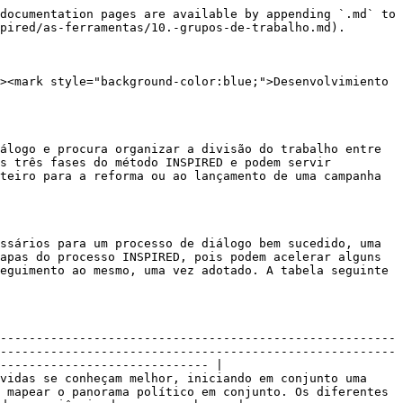
documentation pages are available by appending `.md` to 
pired/as-ferramentas/10.-grupos-de-trabalho.md).

><mark style="background-color:blue;">Desenvolvimiento 
álogo e procura organizar a divisão do trabalho entre 
s três fases do método INSPIRED e podem servir 
teiro para a reforma ou ao lançamento de uma campanha 
ssários para um processo de diálogo bem sucedido, uma 
apas do processo INSPIRED, pois podem acelerar alguns 
eguimento ao mesmo, uma vez adotado. A tabela seguinte 
-------------------------------------------------------
-------------------------------------------------------
----------------------------- |

vidas se conheçam melhor, iniciando em conjunto uma 
 mapear o panorama político em conjunto. Os diferentes 