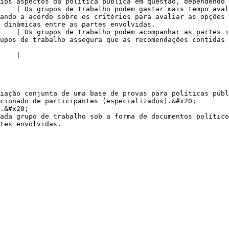
ios aspectos da política pública em questão, dependendo 
    | Os grupos de trabalho podem gastar mais tempo aval
ando a acordo sobre os critérios para avaliar as opções 
 dinâmicas entre as partes envolvidas.                  
    | Os grupos de trabalho podem acompanhar as partes i
roteiro são devidamente implementadas.                                                                              
                                        
iação conjunta de uma base de provas para políticas públ
cionado de participantes (especializados).&#x20;

.&#x20;

ada grupo de trabalho sob a forma de documentos político